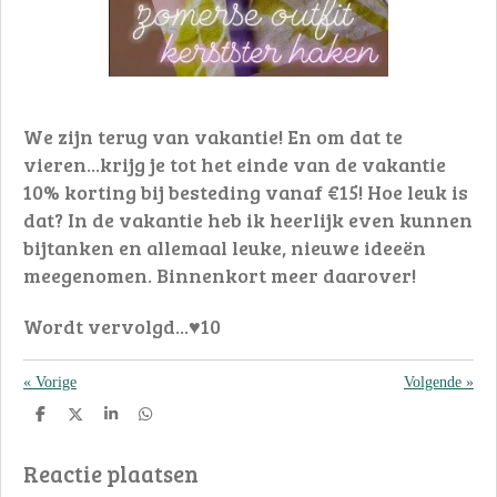
We zijn terug van vakantie! En om dat te
vieren...krijg je tot het einde van de vakantie
10% korting bij besteding vanaf €15! Hoe leuk is
dat? In de vakantie heb ik heerlijk even kunnen
bijtanken en allemaal leuke, nieuwe ideeën
meegenomen. Binnenkort meer daarover!
Wordt vervolgd...♥10
«
Vorige
Volgende
»
D
D
S
D
e
e
h
e
l
e
a
l
Reactie plaatsen
e
l
r
e
n
e
n