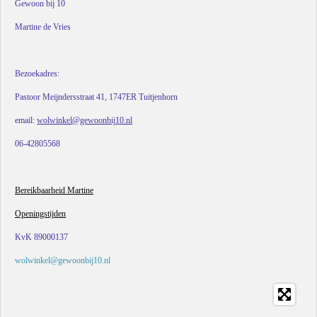
Gewoon bij 10
Martine de Vries
Bezoekadres:
Pastoor Meijndersstraat 41, 1747ER Tuitjenhorn
email:
wolwinkel@gewoonbij10.nl
06-42805568
Bereikbaarheid Martine
Openingstijden
KvK 89000137
wolwinkel@gewoonbij10.nl