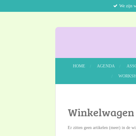
We zijn 
Ga
direct
naar
de
hoofdinhoud
HOME
AGENDA
ASS
WORKSH
Winkelwagen
Er zitten geen artikelen (meer) in de w