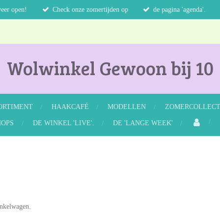
weer open!
Check onze zomertijden op
de pagina 'agenda'.
Wolwinkel Gewoon bij 10
ORTIMENT
HAAKCAFÉ
MODELLEN
ZOMERCOLLECTI
OPS
DE WINKEL 'LIVE'.
DE 'LANGE WEEK'
inkelwagen.