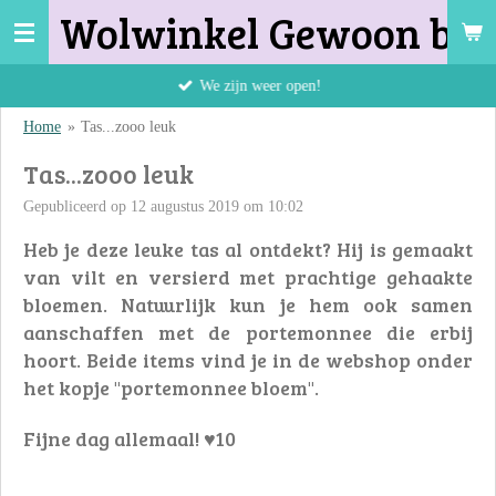
Wolwinkel Gewoon bij 
Ga
direct
naar
We zijn weer open!
de
Home
»
Tas...zooo leuk
hoofdinhoud
Tas...zooo leuk
Gepubliceerd op 12 augustus 2019 om 10:02
Heb je deze leuke tas al ontdekt? Hij is gemaakt
van vilt en versierd met prachtige gehaakte
bloemen. Natuurlijk kun je hem ook samen
aanschaffen met de portemonnee die erbij
hoort. Beide items vind je in de webshop onder
het kopje "portemonnee bloem".
Fijne dag allemaal! ♥10