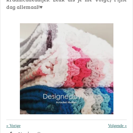
dag allemaal!♥
«
Vorige
Volgende
»