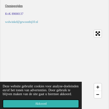
Openingstijden
KvK 89000137
wolwinkel@gewoonbij10.nl
Deze website gebruikt cookies voor analyse-doeleinden
en/of het tonen van advertenties. Door gebruik te
blijven maken van de site gaat u hiermee akkoord.
© 2019 - 2026 Gewoon bij 10
Akkoord