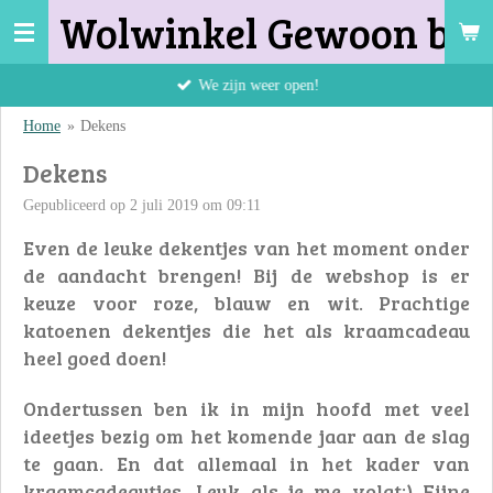
Wolwinkel Gewoon bij 
Ga
direct
naar
We zijn weer open!
de
Home
»
Dekens
hoofdinhoud
Dekens
Gepubliceerd op 2 juli 2019 om 09:11
Even de leuke dekentjes van het moment onder
de aandacht brengen! Bij de webshop is er
keuze voor roze, blauw en wit. Prachtige
katoenen dekentjes die het als kraamcadeau
heel goed doen!
Ondertussen ben ik in mijn hoofd met veel
ideetjes bezig om het komende jaar aan de slag
te gaan. En dat allemaal in het kader van
kraamcadeautjes. Leuk als je me volgt;) Fijne