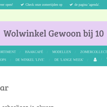
weer open!
Check onze zomertijden op
de pagina 'agenda'.
Wolwinkel Gewoon bij 10
ORTIMENT
HAAKCAFÉ
MODELLEN
ZOMERCOLLECTI
OPS
DE WINKEL 'LIVE'.
DE 'LANGE WEEK'
aar
 schooljaar is alweer