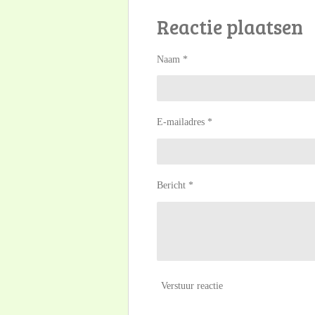
l
e
a
Reactie plaatsen
e
l
r
n
e
Naam *
E-mailadres *
Bericht *
Verstuur reactie