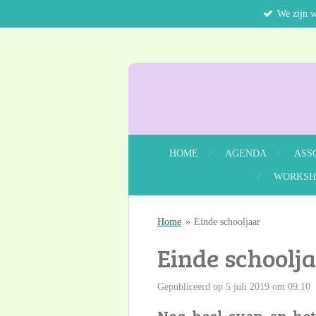
We zijn 
Ga
direct
naar
de
hoofdinhoud
HOME
AGENDA
ASS
WORKSH
Home
»
Einde schooljaar
Einde schoolj
Gepubliceerd op 5 juli 2019 om 09:10
Nog heel even en het