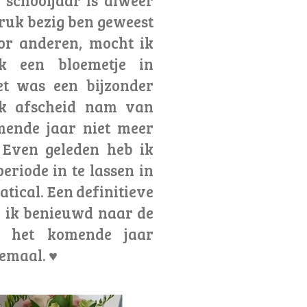
druk bezig ben geweest
or anderen, mocht ik
k een bloemetje in
t was een bijzonder
k afscheid nam van
mende jaar niet meer
 Even geleden heb ik
eriode in te lassen in
tical. Een definitieve
d ik benieuwd naar de
t het komende jaar
lemaal. ♥