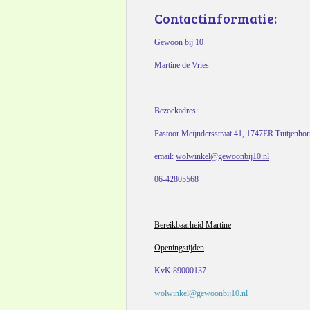
Contactinformatie:
Gewoon bij 10
Martine de Vries
Bezoekadres:
Pastoor Meijndersstraat 41, 1747ER Tuitjenho
email:
wolwinkel@gewoonbij10.nl
06-42805568
Bereikbaarheid Martine
Openingstijden
KvK 89000137
wolwinkel@gewoonbij10.nl