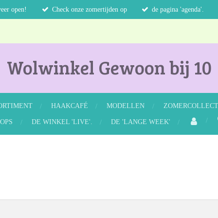
weer open!
Check onze zomertijden op
de pagina 'agenda'.
Wolwinkel Gewoon bij 10
ORTIMENT
HAAKCAFÉ
MODELLEN
ZOMERCOLLECTI
OPS
DE WINKEL 'LIVE'.
DE 'LANGE WEEK'