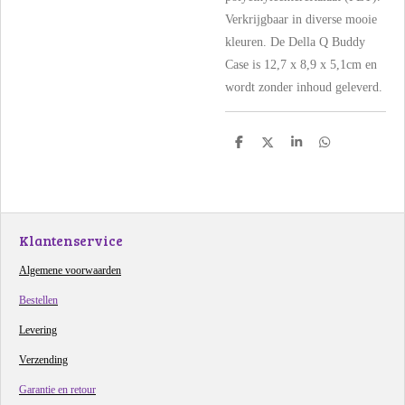
Verkrijgbaar in diverse mooie
kleuren. De Della Q Buddy
Case is 12,7 x 8,9 x 5,1cm en
wordt zonder inhoud geleverd.
D
D
S
D
e
e
h
e
l
e
a
l
e
l
r
e
n
e
n
Klantenservice
Algemene voorwaarden
Bestellen
Levering
Verzending
Garantie en retour