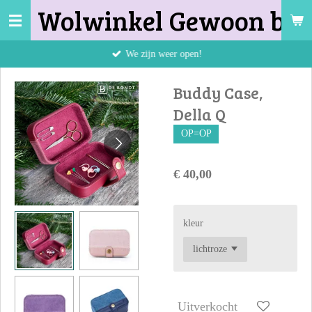
Wolwinkel Gewoon bij 
Ga
direct
naar
We zijn weer open!
de
hoofdinhoud
Buddy Case,
Della Q
OP=OP
€ 40,00
kleur
Uitverkocht