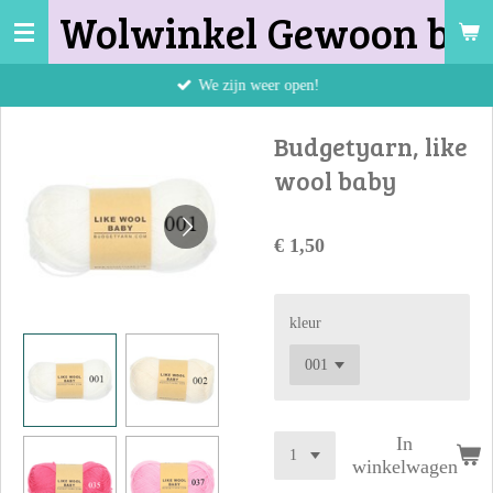
Wolwinkel Gewoon bij 
Ga
direct
naar
We zijn weer open!
de
hoofdinhoud
Budgetyarn, like
wool baby
€ 1,50
kleur
In
winkelwagen