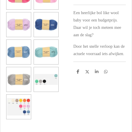
Een heerlijke bol like wool
baby voor een budgetprijs.
Daar wil je toch meteen mee
aan de slag?
Door het snelle verloop kan de
actuele voorraad iets afwijken.
D
D
S
D
e
e
h
e
l
e
a
l
e
l
r
e
n
e
n