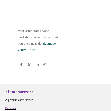
Voor aanmelding voor
workshops verwijzen wij ook
nog even naar de
algemene
voorwaarden
.
D
D
S
D
e
e
h
e
l
e
a
l
e
l
r
e
n
e
n
Klantenservice
Algemene voorwaarden
Bestellen