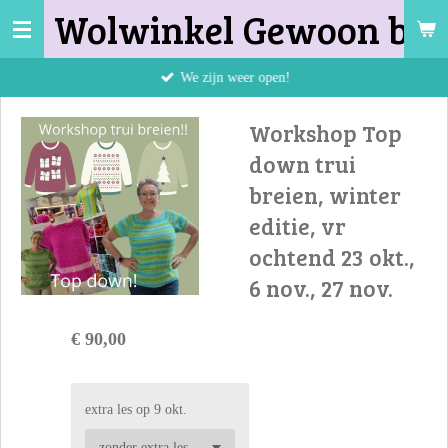
Wolwinkel Gewoon bij 
Ga
direct
naar
We zijn weer open!
de
hoofdinhoud
Workshop Top
down trui
breien, winter
editie, vr
ochtend 23 okt.,
6 nov., 27 nov.
€ 90,00
extra les op 9 okt.