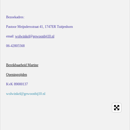
Bezoekadres:
Pastoor Meijndersstraat 41, 1747ER Tuitjenhorn
email:
wolwinkel@gewoonbij10.nl
06-42805568
Bereikbaarheid Martine
Openingstijden
KvK 89000137
wolwinkel@gewoonbij10.nl