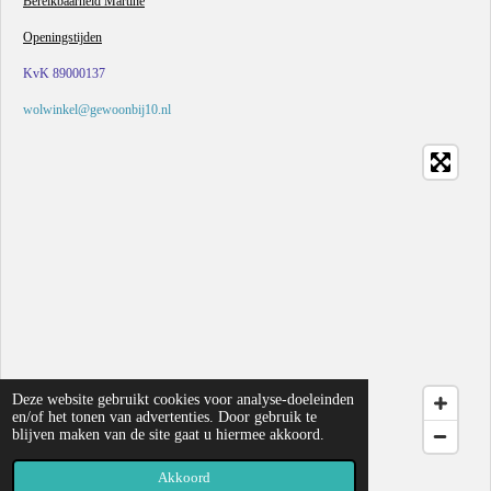
Bereikbaarheid Martine
Openingstijden
KvK 89000137
wolwinkel@gewoonbij10.nl
Deze website gebruikt cookies voor analyse-doeleinden
en/of het tonen van advertenties. Door gebruik te
blijven maken van de site gaat u hiermee akkoord.
© 2019 - 2026 Gewoon bij 10
Akkoord