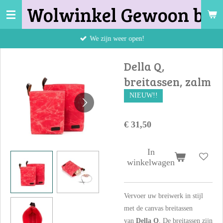
Wolwinkel Gewoon bij 
Ga
direct
naar
We zijn weer open!
de
hoofdinhoud
Della Q,
breitassen, zalm
NIEUW!!
€ 31,50
In
winkelwagen
Vervoer uw breiwerk in stijl
met de canvas breitassen
van
Della Q
. De breitassen zijn