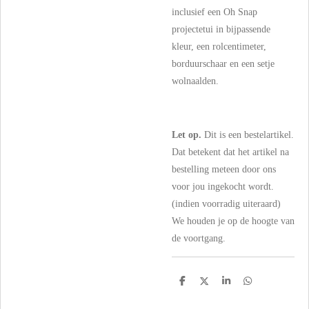
inclusief een Oh Snap
projectetui in bijpassende
kleur, een rolcentimeter,
borduurschaar en een setje
wolnaalden.
Let op.
Dit is een bestelartikel.
Dat betekent dat het artikel na
bestelling meteen door ons
voor jou ingekocht wordt.
(indien voorradig uiteraard)
We houden je op de hoogte van
de voortgang.
D
D
S
D
e
e
h
e
l
e
a
l