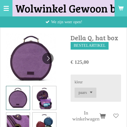
Wolwinkel Gewoon bij 
Ga
direct
naar
We zijn weer open!
de
hoofdinhoud
Della Q, hat box
BESTELARTIKEL
€ 125,00
kleur
In
winkelwagen