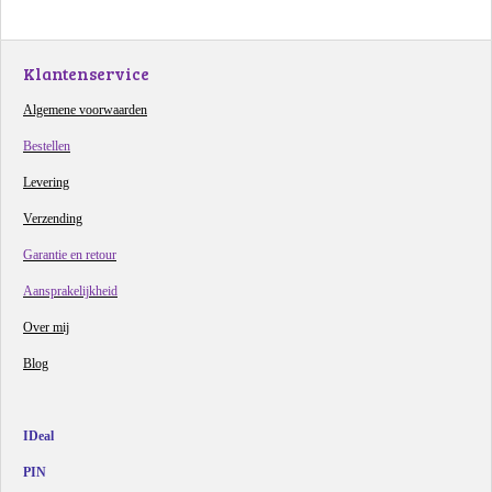
e
l
r
e
n
e
n
Klantenservice
Algemene voorwaarden
Bestellen
Levering
Verzending
Garantie en retour
Aansprakelijkheid
Over mij
Blog
IDeal
PIN