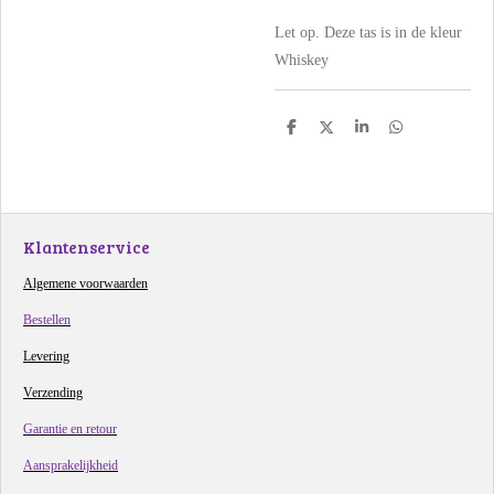
Let op. Deze tas is in de kleur
Whiskey
D
D
S
D
e
e
h
e
l
e
a
l
e
l
r
e
n
e
n
Klantenservice
Algemene voorwaarden
Bestellen
Levering
Verzending
Garantie en retour
Aansprakelijkheid