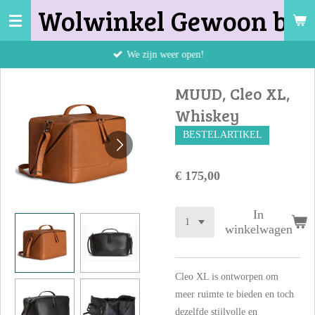
Wolwinkel Gewoon bij 
Ga
direct
naar
We zijn weer open!
de
hoofdinhoud
MUUD, Cleo XL,
Whiskey
BESTELARTIKEL
€ 175,00
In
winkelwagen
Cleo XL is ontworpen om
meer ruimte te bieden en toch
dezelfde stijlvolle en