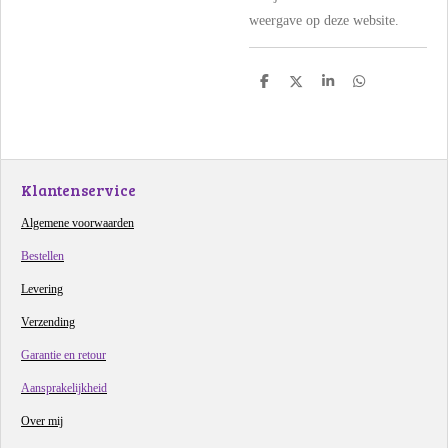
weergave op deze website.
D
D
S
D
e
e
h
e
l
e
a
l
e
l
r
e
n
e
n
Klantenservice
Algemene voorwaarden
Bestellen
Levering
Verzending
Garantie en retour
Aansprakelijkheid
Over mij