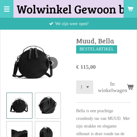
Wolwinkel Gewoon bij 
Ga
direct
naar
We zijn weer open!
de
hoofdinhoud
Muud, Bella
BESTELARTIKEL
€ 115,00
In
winkelwagen
Bella is een prachtige
crossbody tas van MUUD. Met
zijn strakke en elegante
silhouet is deze ronde tas de