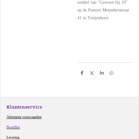
winkel van "Gewoon bij 10"
op de Pastoor Meijndersstraat
41 in Tuitjenhorn.
D
D
S
D
e
e
h
e
l
e
a
l
e
l
r
e
n
e
n
Klantenservice
Algemene voorwaarden
Bestellen
Levering