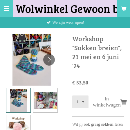
Wolwinkel Gewoon bij 
Ga
direct
naar
We zijn weer open!
de
hoofdinhoud
Workshop
"Sokken breien",
23 mei en 6 juni
'24
€ 53,50
In
winkelwagen
Wil jij ook graag
sokken
leren