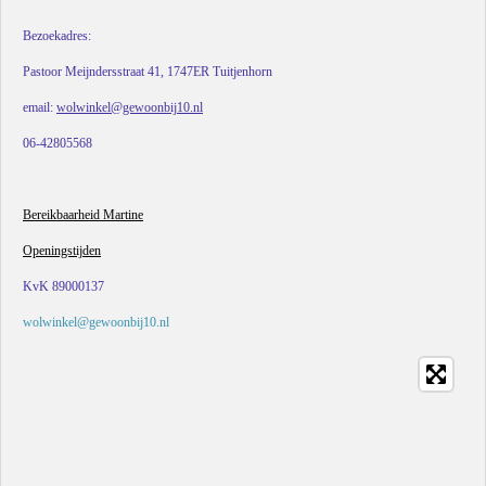
Bezoekadres:
Pastoor Meijndersstraat 41, 1747ER Tuitjenhorn
email:
wolwinkel@gewoonbij10.nl
06-42805568
Bereikbaarheid Martine
Openingstijden
KvK 89000137
wolwinkel@gewoonbij10.nl