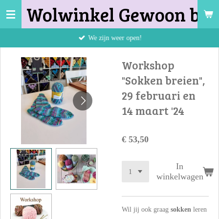
Wolwinkel Gewoon bij 
Ga
direct
naar
We zijn weer open!
de
hoofdinhoud
Workshop
"Sokken breien",
29 februari en
14 maart '24
€ 53,50
In
winkelwagen
Wil jij ook graag
sokken
leren