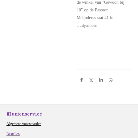
de winkel van "Gewoon bij
10" op de Pastoor
Meijndersstraat 41 in
Tuitjenhorn.
D
D
S
D
e
e
h
e
l
e
a
l
e
l
r
e
n
e
n
Klantenservice
Algemene voorwaarden
Bestellen