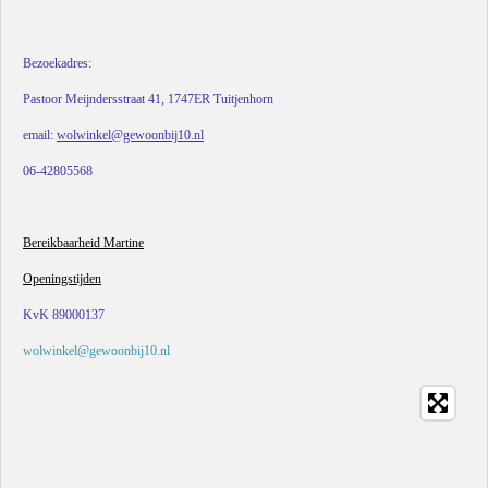
Bezoekadres:
Pastoor Meijndersstraat 41, 1747ER Tuitjenhorn
email:
wolwinkel@gewoonbij10.nl
06-42805568
Bereikbaarheid Martine
Openingstijden
KvK 89000137
wolwinkel@gewoonbij10.nl