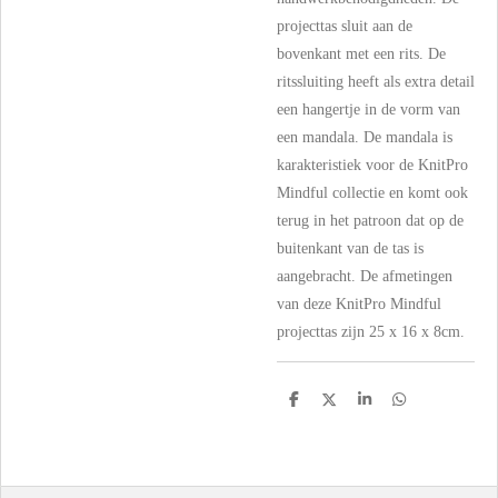
projecttas sluit aan de
bovenkant met een rits. De
ritssluiting heeft als extra detail
een hangertje in de vorm van
een mandala. De mandala is
karakteristiek voor de KnitPro
Mindful collectie en komt ook
terug in het patroon dat op de
buitenkant van de tas is
aangebracht. De afmetingen
van deze KnitPro Mindful
projecttas zijn 25 x 16 x 8cm.
D
D
S
D
e
e
h
e
l
e
a
l
e
l
r
e
n
e
n