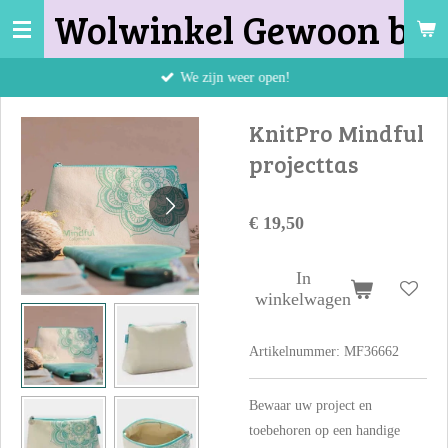
Wolwinkel Gewoon bij 
Ga
direct
naar
We zijn weer open!
de
hoofdinhoud
KnitPro Mindful
projecttas
€ 19,50
In
winkelwagen
Artikelnummer:
MF36662
Bewaar uw project en
toebehoren op een handige