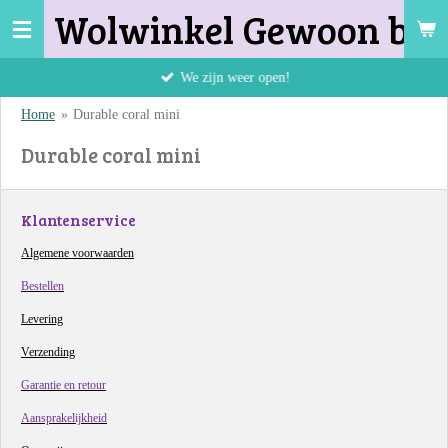
Wolwinkel Gewoon bij 
Ga
direct
naar
We zijn weer open!
de
Home
»
Durable coral mini
hoofdinhoud
Durable coral mini
Klantenservice
Algemene voorwaarden
Bestellen
Levering
Verzending
Garantie en retour
Aansprakelijkheid