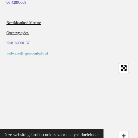
06-42805568
Bereikbaarheid Martine
Openingstijden
KvK 89000137
wolwinkel@gewoonbij10.nl
Deze website gebruikt cookies voor analyse-doeleinden