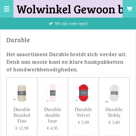
Wolwinkel Gewoon bij 
Ga
direct
naar
We zijn weer open!
de
hoofdinhoud
Durable
Het assortiment Durable breidt zich verder uit.
Denk aan mooie kant en klare haakpakketten
of handwerkbenodigheden.
Durable
Durable
Durable
Durable
Braided
double
Velvet
Teddy
Fine
four
€ 5,99
€ 3,80
€ 12,90
€ 4,95