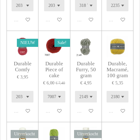
In winkelwagen
In winkelwagen
In winkelwagen
In winkelwagen
NIEUW
Sale!
Durable
Durable
Durable
Durable,
Comfy
Piece of
Furry, 50
Macramé,
cake
gram
100 gram
€ 3,95
€ 6,00
€ 4,95
€ 5,35
€ 7,40
In winkelwagen
In winkelwagen
In winkelwagen
In winkelwagen
Uitverkocht
Uitverkocht