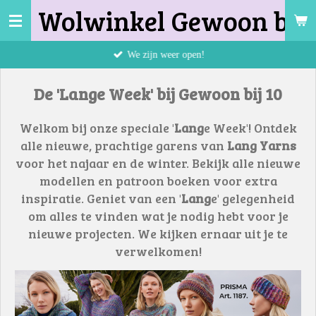
Wolwinkel Gewoon bij 
Ga
direct
naar
We zijn weer open!
de
hoofdinhoud
De 'Lange Week' bij Gewoon bij 10
Welkom bij onze speciale '
Lang
e Week'! Ontdek
alle nieuwe, prachtige garens van
Lang
Yarns
voor het najaar en de winter. Bekijk alle nieuwe
modellen en patroon boeken voor extra
inspiratie. Geniet van een '
Lang
e' gelegenheid
om alles te vinden wat je nodig hebt voor je
nieuwe projecten. We kijken ernaar uit je te
verwelkomen!