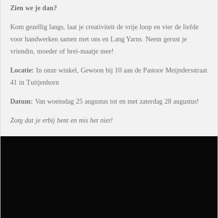
Zien we je dan?
Kom gezellig langs, laat je creativiteit de vrije loop en vier de liefde
voor handwerken samen met ons en Lang Yarns. Neem gerust je
vriendin, moeder of brei-maatje mee!
Locatie:
In onze winkel, Gewoon bij 10 aan de Pastoor Meijndersstraat
41 in Tuitjenhorn
Datum:
Van woensdag 25 augustus tot en met zaterdag 28 augustus!
Zorg dat je erbij bent en mis het niet!