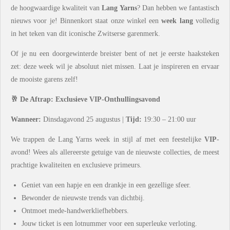
de hoogwaardige kwaliteit van
Lang Yarns
? Dan hebben we fantastisch
nieuws voor je! Binnenkort staat onze winkel een
week lang
volledig
in het teken van dit iconische Zwitserse garenmerk.
Of je nu een doorgewinterde breister bent of net je eerste haaksteken
zet: deze week wil je absoluut niet missen. Laat je inspireren en ervaar
de mooiste garens zelf!
🥂 De Aftrap: Exclusieve VIP-Onthullingsavond
Wanneer:
Dinsdagavond 25 augustus |
Tijd:
19:30 – 21:00 uur
We trappen de Lang Yarns week in stijl af met een feestelijke
VIP
-
avond! Wees als allereerste getuige van de nieuwste collecties, de meest
prachtige kwaliteiten en exclusieve primeurs.
Geniet van een hapje en een drankje in een gezellige sfeer.
Bewonder de nieuwste trends van dichtbij.
Ontmoet mede-handwerkliefhebbers.
Jouw ticket is een lotnummer voor een superleuke verloting.