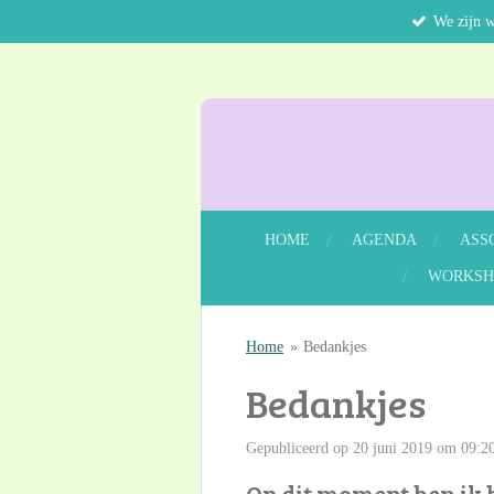
We zijn 
Ga
direct
naar
de
hoofdinhoud
HOME
AGENDA
ASS
WORKSH
Home
»
Bedankjes
Bedankjes
Gepubliceerd op 20 juni 2019 om 09:2
Op dit moment ben ik 