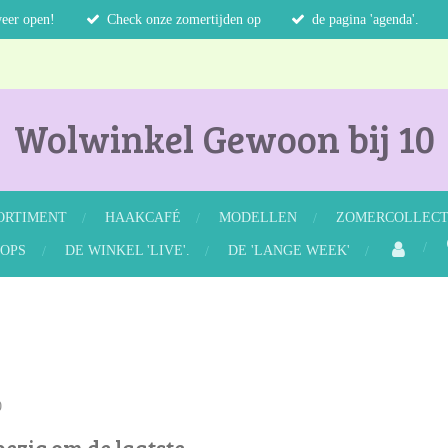
weer open!
Check onze zomertijden op
de pagina 'agenda'.
Wolwinkel Gewoon bij 10
ORTIMENT
HAAKCAFÉ
MODELLEN
ZOMERCOLLECTI
OPS
DE WINKEL 'LIVE'.
DE 'LANGE WEEK'
0
bezig om de laatste