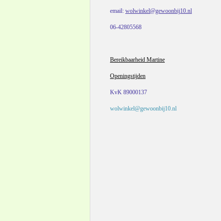
email:
wolwinkel@gewoonbij10.nl
06-42805568
Bereikbaarheid Martine
Openingstijden
KvK 89000137
wolwinkel@gewoonbij10.nl