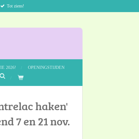
Tot ziens!
E 2026!
OPENINGSTIJDEN
ntrelac haken'
nd 7 en 21 nov.