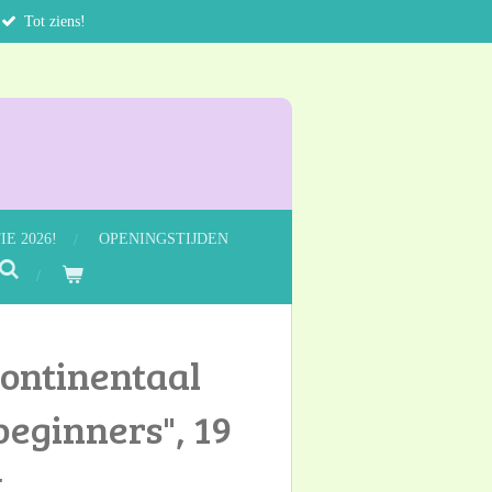
Tot ziens!
E 2026!
OPENINGSTIJDEN
ontinentaal
beginners", 19
.