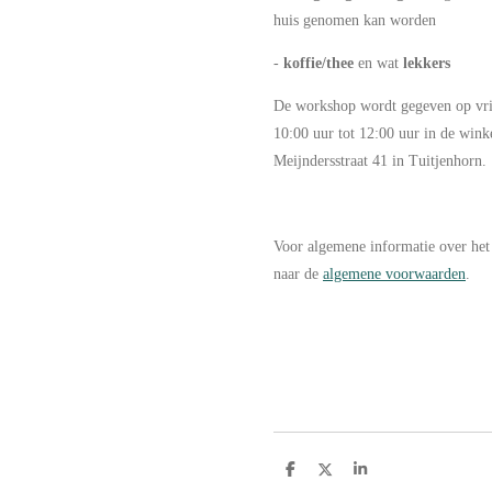
huis genomen kan worden
-
koffie/thee
en wat
lekkers
De workshop wordt gegeven op vrij
10:00 uur tot 12:00 uur in de win
Meijndersstraat 41 in Tuitjenhorn.
Voor algemene informatie over het
naar de
algemene voorwaarden
.
D
D
S
e
e
h