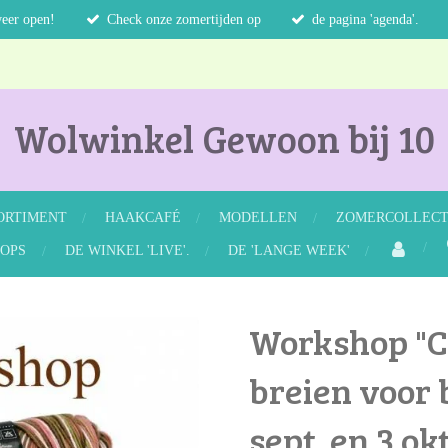
weer open!
Check onze zomertijden op
de pagina 'agenda'.
Wolwinkel Gewoon bij 10
ORTIMENT
HAAKCAFÉ
MODELLEN
ZOMERCOLLECTI
OPS
DE WINKEL 'LIVE'.
DE 'LANGE WEEK'
Workshop "C
breien voor 
sept. en 3 okt