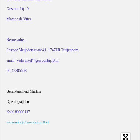
Gewoon bij 10
Martine de Vries
Bezoekadres:
Pastoor Meijndersstraat 41, 1747ER Tuitjenhorn
email:
wolwinkel@gewoonbij10.nl
06-42805568
Bereikbaarheid Martine
Openingstijden
KvK 89000137
wolwinkel@gewoonbij10.nl