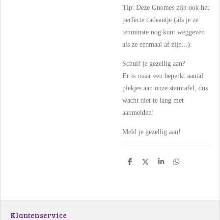
Tip: Deze Gnomes zijn ook het
perfecte cadeautje (als je ze
tenminste nog kunt weggeven
als ze eenmaal af zijn...).
Schuif je gezellig aan?
Er is maar een beperkt aantal
plekjes aan onze stamtafel, dus
wacht niet te lang met
aanmelden!
Meld je gezellig aan!
D
D
S
D
e
e
h
e
l
e
a
l
e
l
r
e
n
e
n
Klantenservice