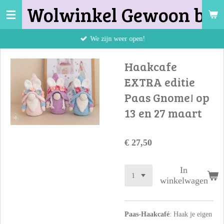
Wolwinkel Gewoon bij 
Ga
direct
naar
We zijn weer open!
de
hoofdinhoud
Haakcafe
EXTRA editie
Paas Gnome! op
13 en 27 maart
€ 27,50
In
winkelwagen
Paas-Haakcafé
: Haak je eigen