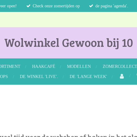
weer open!
Check onze zomertijden op
de pagina 'agenda'.
Wolwinkel Gewoon bij 10
ORTIMENT
HAAKCAFÉ
MODELLEN
ZOMERCOLLECTI
OPS
DE WINKEL 'LIVE'.
DE 'LANGE WEEK'
eel tijd voor de webshop of haken in het al