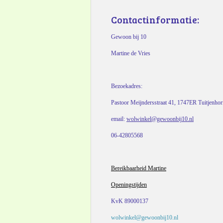
Contactinformatie:
Gewoon bij 10
Martine de Vries
Bezoekadres:
Pastoor Meijndersstraat 41, 1747ER Tuitjenho
email:
wolwinkel@gewoonbij10.nl
06-42805568
Bereikbaarheid Martine
Openingstijden
KvK 89000137
wolwinkel@gewoonbij10.nl