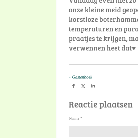
onze kleine meid geop
korstloze boterhammetj
temperaturen en para
praatjes te krijgen, m
verwennen heet dat♥
«
Gastenboek
D
D
S
e
e
h
l
e
a
Reactie plaatsen
e
l
r
n
e
Naam *