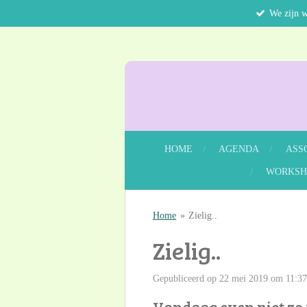
We zijn 
Ga
direct
naar
de
hoofdinhoud
HOME
AGENDA
ASS
WORKSH
Home
»
Zielig..
Zielig..
Gepubliceerd op 22 mei 2019 om 11:37
Vandaag even niet zo v